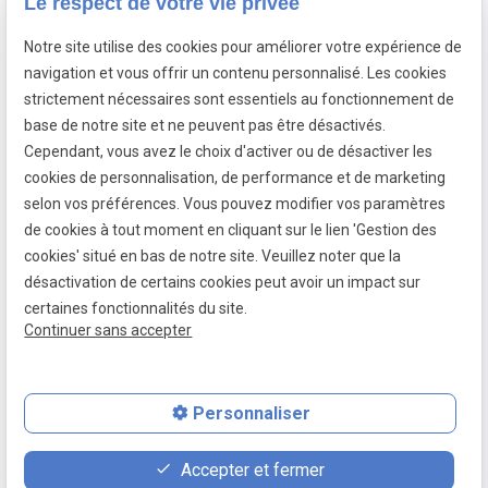
évènements et promotions.
Le respect de votre vie privée
Notre site utilise des cookies pour améliorer votre expérience de
navigation et vous offrir un contenu personnalisé. Les cookies
strictement nécessaires sont essentiels au fonctionnement de
base de notre site et ne peuvent pas être désactivés.
Cependant, vous avez le choix d'activer ou de désactiver les
cookies de personnalisation, de performance et de marketing
Mentions légales
selon vos préférences. Vous pouvez modifier vos paramètres
Politique de confidentialité
de cookies à tout moment en cliquant sur le lien 'Gestion des
Gestion des cookies
cookies' situé en bas de notre site. Veuillez noter que la
désactivation de certains cookies peut avoir un impact sur
Plan du site
certaines fonctionnalités du site.
Continuer sans accepter
Siret :
52453531700019
Personnaliser
place
contact_page
phone
Accepter et fermer