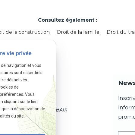
Consultez également :
it de la construction
Droit de la famille
Droit du tra
re vie privée
e de navigation et vous
ssaires sont essentiels
tre désactivés.
News
cookies de
 préférences. Vous
Inscri
cliquant sur le lien
infor
r que la désactivation de
ean Lebas - 59100 ROUBAIX
promo
lités du site.
 78