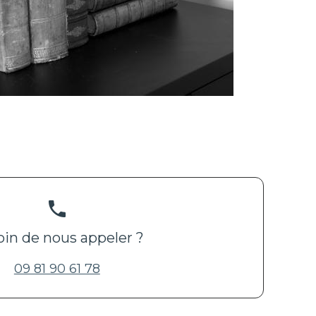
phone
in de nous appeler ?
09 81 90 61 78