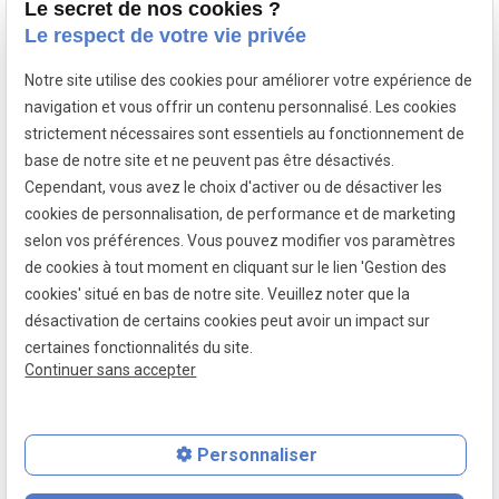
Le secret de nos cookies ?
évènements et promotions.
Le respect de votre vie privée
Notre site utilise des cookies pour améliorer votre expérience de
navigation et vous offrir un contenu personnalisé. Les cookies
strictement nécessaires sont essentiels au fonctionnement de
base de notre site et ne peuvent pas être désactivés.
Cependant, vous avez le choix d'activer ou de désactiver les
cookies de personnalisation, de performance et de marketing
Mentions légales
selon vos préférences. Vous pouvez modifier vos paramètres
Politique de confidentialité
de cookies à tout moment en cliquant sur le lien 'Gestion des
Gestion des cookies
cookies' situé en bas de notre site. Veuillez noter que la
désactivation de certains cookies peut avoir un impact sur
Plan du site
certaines fonctionnalités du site.
Continuer sans accepter
Siret :
52453531700019
Personnaliser
place
contact_page
phone